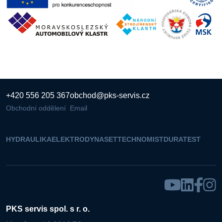
+420 556 205 367
obchod@pks-servis.cz
Obchodní oddělení
Email
HYDRAULIKA
ELEKTRO
DYNASET
TECHNOMIST
DURATEST
PKS servis spol. s r. o.